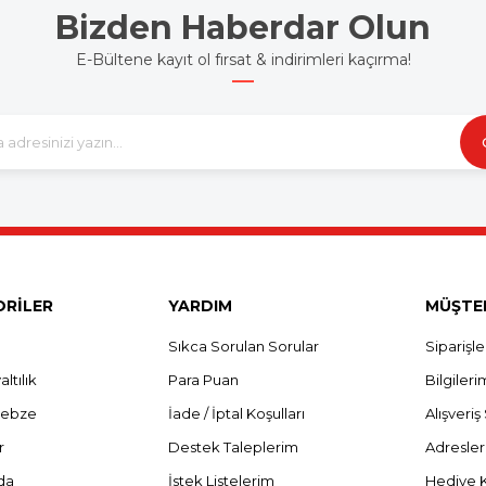
Bizden Haberdar Olun
E-Bültene kayıt ol fırsat & indirimleri kaçırma!
RİLER
YARDIM
MÜŞTER
Sıkca Sorulan Sorular
Siparişl
ltılık
Para Puan
Bilgileri
Sebze
İade / İptal Koşulları
Alışveri
r
Destek Taleplerim
Adresle
da
İstek Listelerim
Hediye 