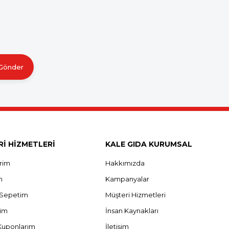
Gönder
İ HİZMETLERİ
KALE GIDA KURUMSAL
erim
Hakkımızda
m
Kampanyalar
ş Sepetim
Müşteri Hizmetleri
rim
İnsan Kaynakları
Kuponlarım
İletişim