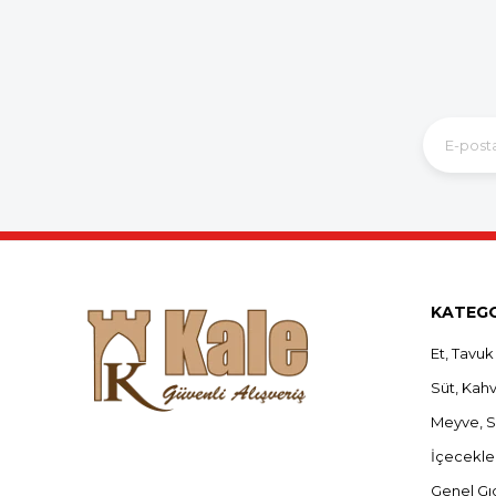
KATEGO
Et, Tavuk
Süt, Kahva
Meyve, 
İçecekle
Genel Gı