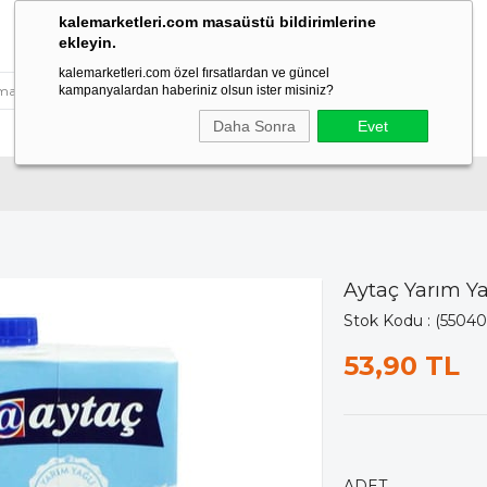
kalemarketleri.com masaüstü bildirimlerine
ekleyin.
kalemarketleri.com özel fırsatlardan ve güncel
kampanyalardan haberiniz olsun ister misiniz?
Daha Sonra
Evet
Aytaç Yarım Yağ
Stok Kodu
(55040
53,90 TL
ADET