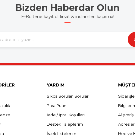
Bizden Haberdar Olun
E-Bültene kayıt ol fırsat & indirimleri kaçırma!
RİLER
YARDIM
MÜŞTER
Sıkca Sorulan Sorular
Siparişl
ltılık
Para Puan
Bilgileri
Sebze
İade / İptal Koşulları
Alışveri
r
Destek Taleplerim
Adresle
da
İstek Listelerim
Hediye 