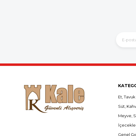
KATEGO
Et, Tavuk
Süt, Kahva
Meyve, 
İçecekle
Genel Gı