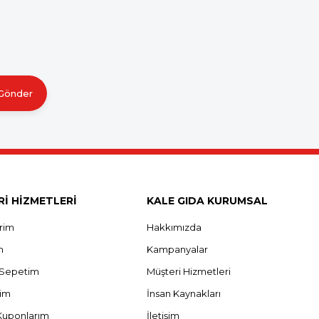
Gönder
İ HİZMETLERİ
KALE GIDA KURUMSAL
erim
Hakkımızda
m
Kampanyalar
ş Sepetim
Müşteri Hizmetleri
rim
İnsan Kaynakları
Kuponlarım
İletişim