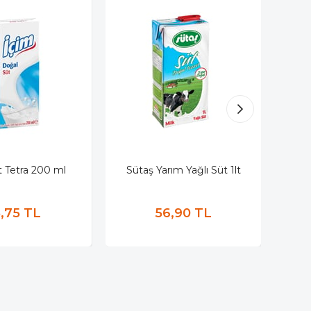
t Tetra 200 ml
Sütaş Yarım Yağlı Süt 1lt
To
8,75 TL
56,90 TL