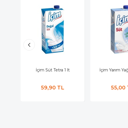
İçim Süt Tetra 1 lt
İçim Yarım Yağl
59,90 TL
55,00