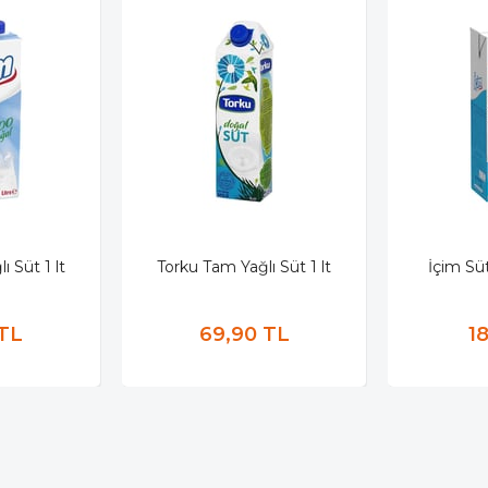
ı Süt 1 lt
Torku Tam Yağlı Süt 1 lt
İçim Sü
 TL
69,90 TL
1