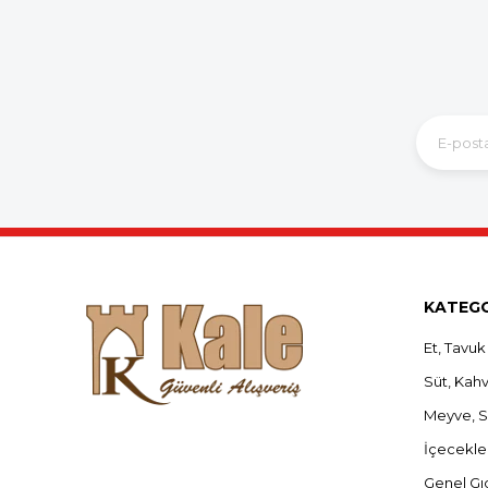
KATEGO
Et, Tavuk
Süt, Kahva
Meyve, 
İçecekle
Genel Gı