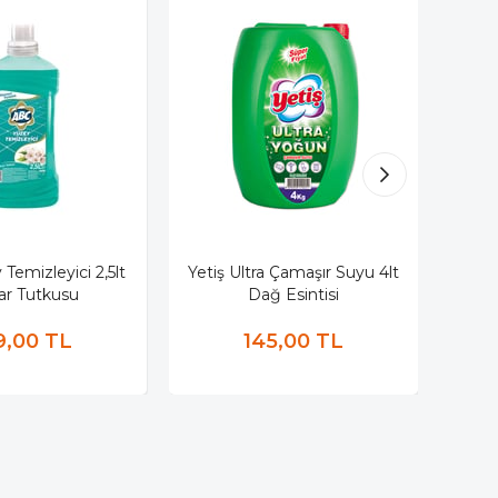
Temizleyici 2,5lt
Yetiş Ultra Çamaşır Suyu 4lt
Yetiş
ar Tutkusu
Dağ Esintisi
9,00 TL
145,00 TL