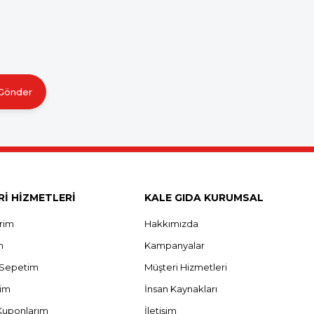
Gönder
İ HİZMETLERİ
KALE GIDA KURUMSAL
erim
Hakkımızda
m
Kampanyalar
ş Sepetim
Müşteri Hizmetleri
rim
İnsan Kaynakları
Kuponlarım
İletişim