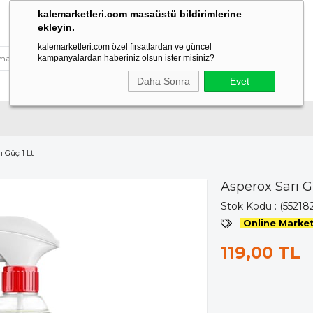
kalemarketleri.com masaüstü bildirimlerine
ekleyin.
kalemarketleri.com özel fırsatlardan ve güncel
kampanyalardan haberiniz olsun ister misiniz?
Daha Sonra
Evet
ı Güç 1 Lt
Asperox Sarı G
Stok Kodu
(552182
Online Market
119,00 TL