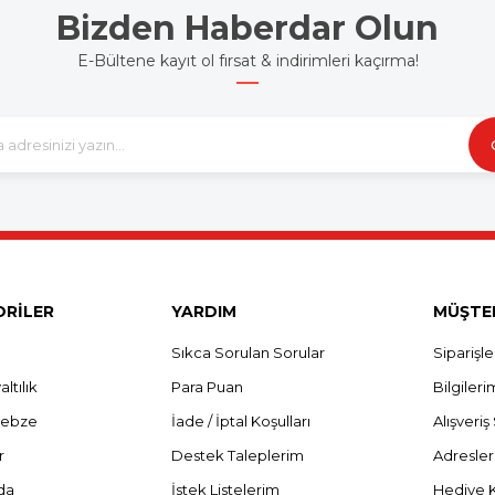
Bizden Haberdar Olun
E-Bültene kayıt ol fırsat & indirimleri kaçırma!
RİLER
YARDIM
MÜŞTER
Sıkca Sorulan Sorular
Siparişl
ltılık
Para Puan
Bilgileri
Sebze
İade / İptal Koşulları
Alışveri
r
Destek Taleplerim
Adresle
da
İstek Listelerim
Hediye 