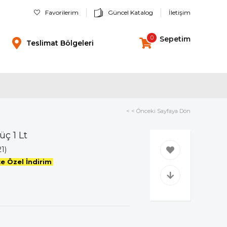
Favorilerim
Güncel Katalog
İletişim
0
Sepetim
Teslimat Bölgeleri
< < Önceki Sayfaya Dön
üç 1 Lt
1)
e Özel İndirim