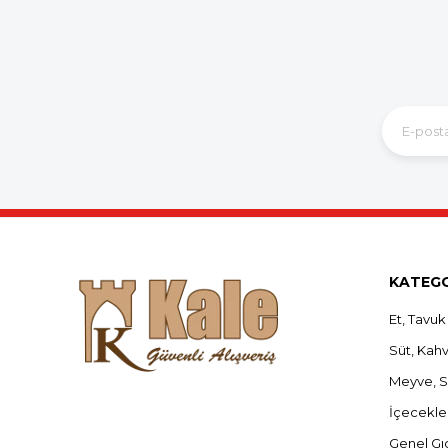
KATEGO
Et, Tavuk
Süt, Kahva
Meyve, 
İçecekle
Genel Gı