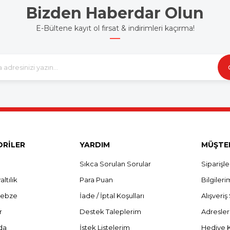
Bizden Haberdar Olun
E-Bültene kayıt ol fırsat & indirimleri kaçırma!
RİLER
YARDIM
MÜŞTER
Sıkca Sorulan Sorular
Siparişl
ltılık
Para Puan
Bilgileri
Sebze
İade / İptal Koşulları
Alışveri
r
Destek Taleplerim
Adresle
da
İstek Listelerim
Hediye 