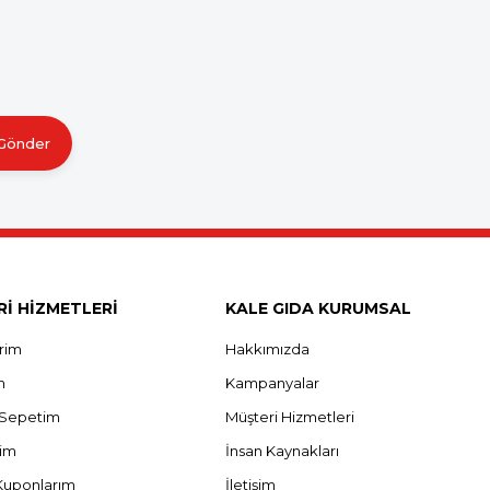
Gönder
İ HİZMETLERİ
KALE GIDA KURUMSAL
erim
Hakkımızda
m
Kampanyalar
ş Sepetim
Müşteri Hizmetleri
rim
İnsan Kaynakları
Kuponlarım
İletişim