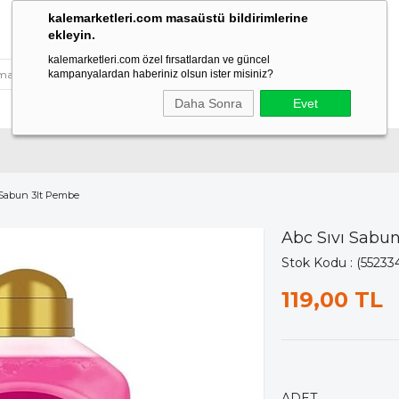
kalemarketleri.com masaüstü bildirimlerine
ekleyin.
kalemarketleri.com özel fırsatlardan ve güncel
kampanyalardan haberiniz olsun ister misiniz?
Daha Sonra
Evet
 Sabun 3lt Pembe
Abc Sıvı Sabu
Stok Kodu
(55233
119,00 TL
ADET