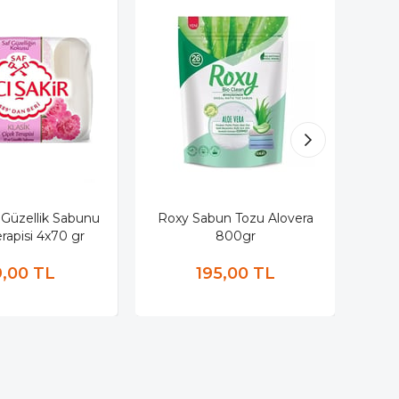
 Güzellik Sabunu
Roxy Sabun Tozu Alovera
Hac
rapisi 4x70 gr
800gr
,00 TL
195,00 TL