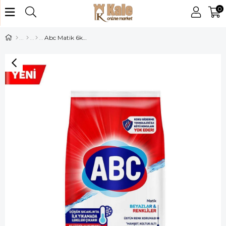
0
Abc Matik 6kg Beyazlar-Rankliler